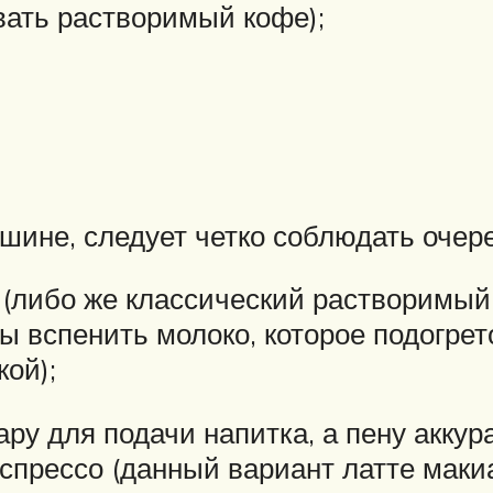
вать растворимый кофе);
шине, следует четко соблюдать очер
 (либо же классический растворимый
вспенить молоко, которое подогрето
ой);
ару для подачи напитка, а пену аккур
эспрессо (данный вариант латте маки