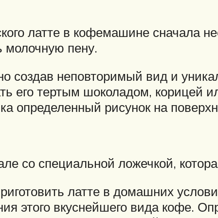
ского латте в кофемашине сначала н
ь молочную пену.
но создав неповторимый вид и уника
пать его тертым шоколадом, корицей 
ка определенный рисунок на поверхн
але со специальной ложечкой, котора
 приготовить латте в домашних услов
ия этого вкуснейшего вида кофе. О