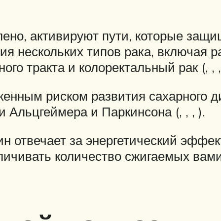
ено, активируют пути, которые защищ
я нескольких типов рака, включая ра
о тракта и колоректальный рак (, , , 
иженным риском развития сахарного д
 Альцгеймера и Паркинсона (, , , ).
н отвечает за энергетический эффек
личивать количество сжигаемых вами