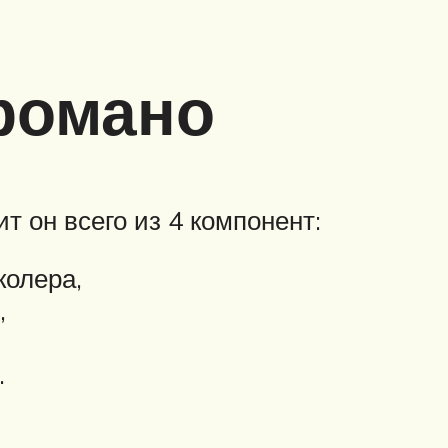
-романо
 он всего из 4 компонент:
колера,
,
.