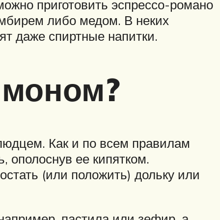
 можно приготовить эспрессо-романо
имбирем либо медом. В неких
вят даже спиртные напитки.
имоном?
блюдцем. Как и по всем правилам
, ополоснув ее кипятком.
остать (или положить) дольку или
например, пастила или зефир, а