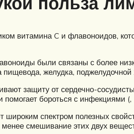
укой польза ли
ком витамина C и флавоноидов, кот
лавоноиды были связаны с более ни
пищевода, желудка, поджелудочной жел
чивают защиту от сердечно-сосудисты
омогает бороться с инфекциями (, , 
ют широким спектром полезных свойс
е менее смешивание этих двух вещест