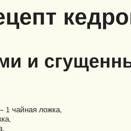
ецепт кедро
ами и сгущенн
– 1 чайная ложка,
ка,
в,