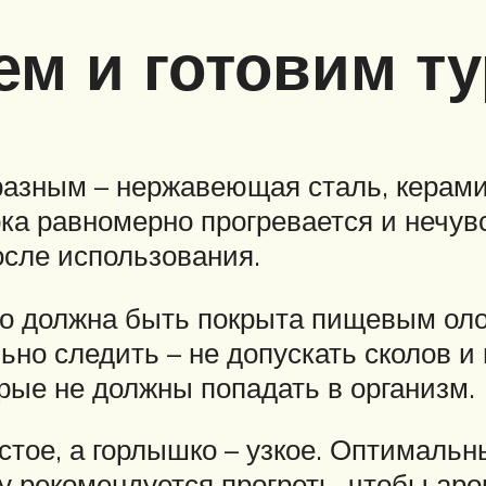
ем и готовим ту
разным – нержавеющая сталь, керамик
рка равномерно прогревается и нечув
осле использования.
но должна быть покрыта пищевым оло
о следить – не допускать сколов и 
рые не должны попадать в организм.
тое, а горлышко – узкое. Оптимальн
ву рекомендуется прогреть, чтобы ар