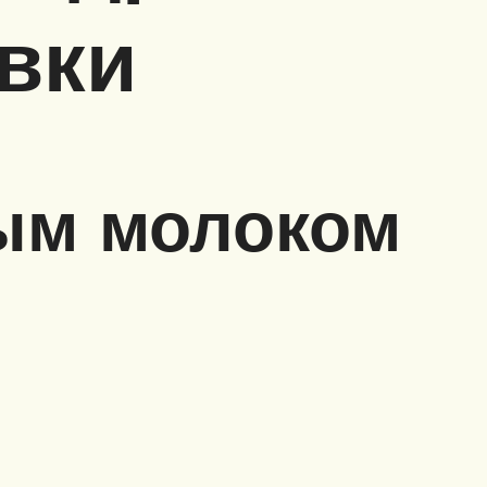
вки
ым молоком