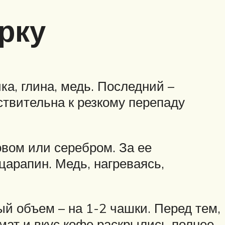
рку
а, глина, медь. Последний –
ствительна к резкому перепаду
вом или серебром. За ее
царапин. Медь, нагреваясь,
ый объем – на 1-2 чашки. Перед тем,
омат и вкус кофе раскрылись полнее.