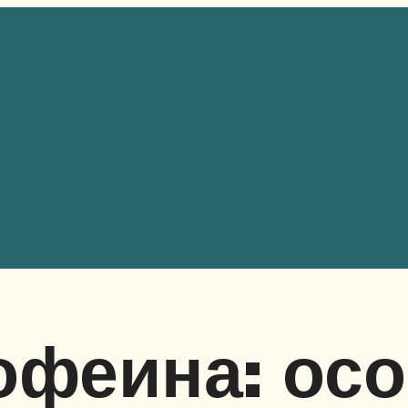
офеина: ос