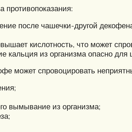
а противопоказания:
ление после чашечки-другой декофена
овышает кислотность, что может спро
е кальция из организма опасно для ц
офе может спровоцировать неприятн
ения;
го вымывание из организма;
за;