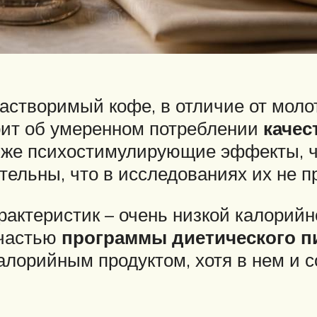
астворимый кофе, в отличие от молот
рит об умеренном потреблении
качес
 же психостимулирующие эффекты, ч
тельны, что в исследованиях их не 
арактеристик – очень низкой калорий
 частью
программы диетического п
алорийным продуктом, хотя в нем и 