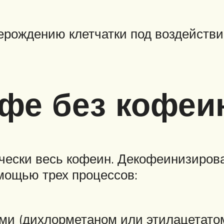
ерождению клетчатки под воздействи
офе без кофеи
тически весь кофеин. Декофеинизиров
мощью трех процессов:
ми (дихлорметаном или этилацетатом