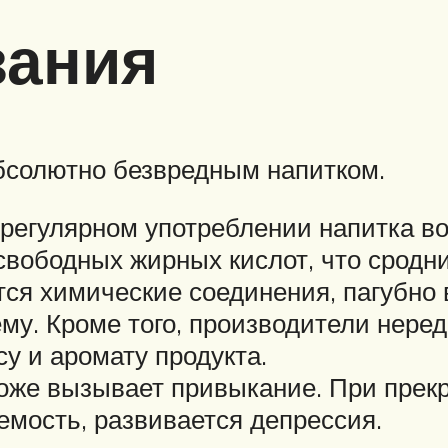
зания
бсолютно безвредным напитком.
 регулярном употреблении напитка во
 свободных жирных кислот, что срод
я химические соединения, пагубно 
му. Кроме того, производители неред
у и аромату продукта.
тоже вызывает привыкание. При пре
мость, развивается депрессия.