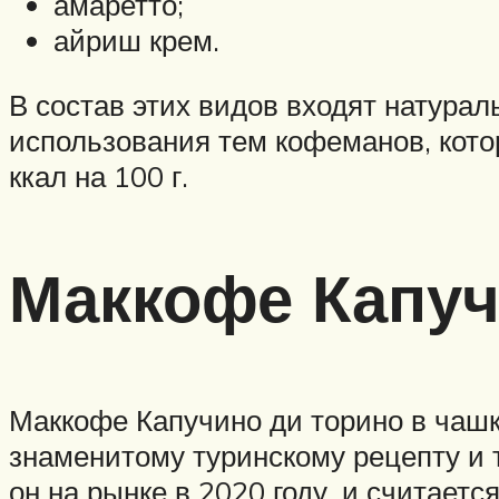
амаретто;
айриш крем.
В состав этих видов входят натурал
использования тем кофеманов, кото
ккал на 100 г.
Маккофе Капуч
Маккофе Капучино ди торино в чашке 
знаменитому туринскому рецепту и 
он на рынке в 2020 году, и считаетс