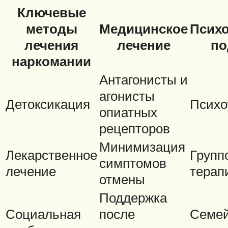
Ключевые
методы
Медицинское
Психо
лечения
лечение
по
наркомании
Антагонисты и
агонисты
Детоксикация
Психо
опиатных
рецепторов
Минимизация
Лекарственное
Групп
симптомов
лечение
терап
отмены
Поддержка
Социальная
после
Семе