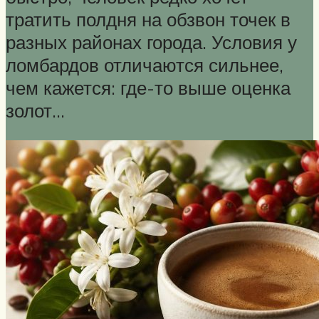
тратить полдня на обзвон точек в
разных районах города. Условия у
ломбардов отличаются сильнее,
чем кажется: где-то выше оценка
золот…