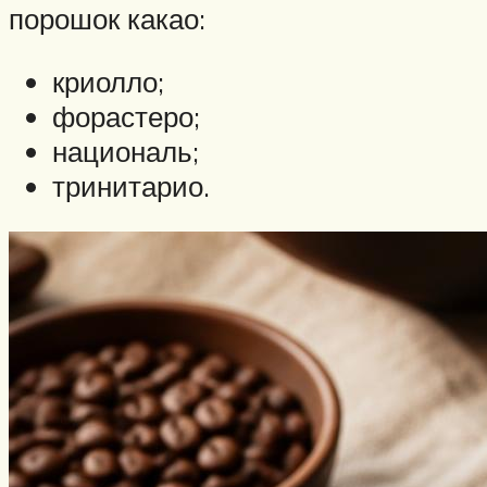
порошок какао:
криолло;
форастеро;
националь;
тринитарио.