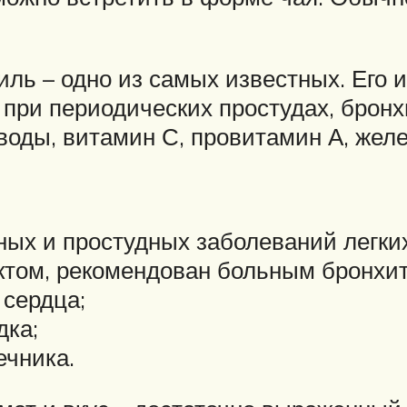
иль – одно из самых известных. Его
т при периодических простудах, брон
воды, витамин С, провитамин А, желе
ых и простудных заболеваний легких
том, рекомендован больным бронхит
 сердца;
дка;
ечника.