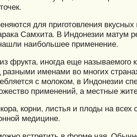
точек.
еняются для приготовления вкусных н
арака Самхита. В Индонезии матум р
 нашли наибольшее применение.
 из фрукта, иногда еще называемого
 разными именами во многих странах
ебляется с молоком, в Индонезии сп
ножество применений, а местные жите
е кора, корни, листья и плоды на все
онной медицине.
ожно встретить в форме чая. Обычно