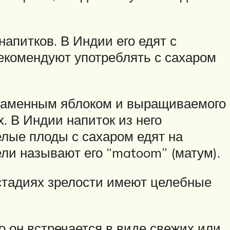
апитков. В Индии его едят с
екомендуют употреблять с сахаром
 каменным яблоком и выращиваемого
. В Индии напиток из него
елые плоды с сахаром едят на
ли называют его “matoom” (матум).
х стадиях зрелости имеют целебные
 он встречается в виде свежих или