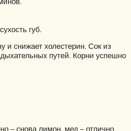
минов.
сухость губ.
у и снижает холестерин. Сок из
и дыхательных путей. Корни успешно
но – снова лимон, мед – отлично