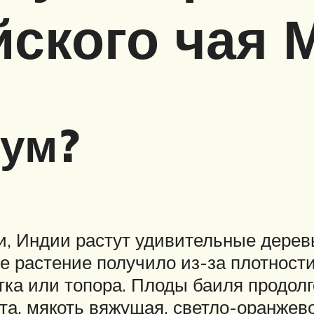
йского чая 
тум?
, Индии растут удивительные деревь
е растение получило из-за плотности
ка или топора. Плоды баиля продолг
та, мякоть вяжущая, светло-оранжево