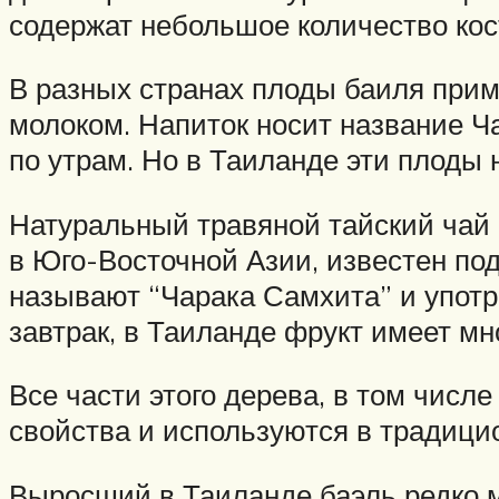
содержат небольшое количество кос
В разных странах плоды баиля прим
молоком. Напиток носит название Ч
по утрам. Но в Таиланде эти плоды
Натуральный травяной тайский чай
в Юго-Восточной Азии, известен под
называют “Чарака Самхита” и употр
завтрак, в Таиланде фрукт имеет м
Все части этого дерева, в том числ
свойства и используются в традици
Выросший в Таиланде баэль редко м