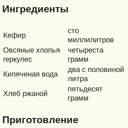
Ингредиенты
сто
Кефир
миллилитров
Овсяные хлопья
четыреста
геркулес
грамм
два с половиной
Кипяченая вода
литра
пятьдесят
Хлеб ржаной
грамм
Приготовление