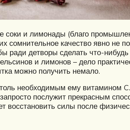
е соки и лимонады (благо промышлен
 их сомнительное качество явно не по
бы ради детворы сделать что-нибудь
льсинов и лимонов – дело практичес
итка можно получить немало.
столь необходимым ему витамином C.
 запросто послужит прекрасным спос
ет восстановить силы после физическ