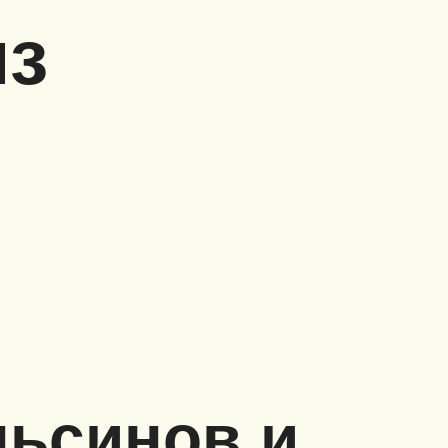
из
льсинов и