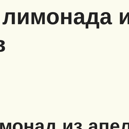
 лимонада 
в
монад из апе