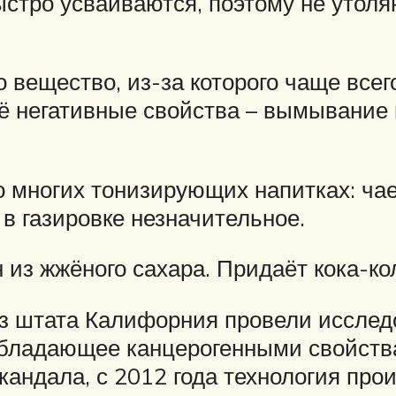
стро усваиваются, поэтому не утоля
 вещество, из-за которого чаще всег
Её негативные свойства – вымывание
о многих тонизирующих напитках: чае,
в газировке незначительное.
 из жжёного сахара. Придаёт кока-к
из штата Калифорния провели исследо
обладающее канцерогенными свойств
 скандала, с 2012 года технология пр