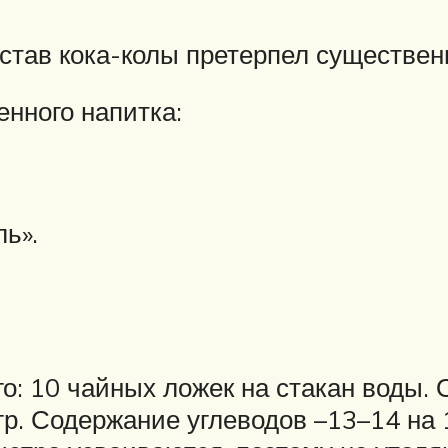
остав кока-колы претерпел существе
енного напитка:
ь».
о: 10 чайных ложек на стакан воды.
гр. Содержание углеводов –13–14 на 1