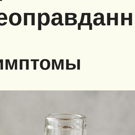
Неоправданн
симптомы