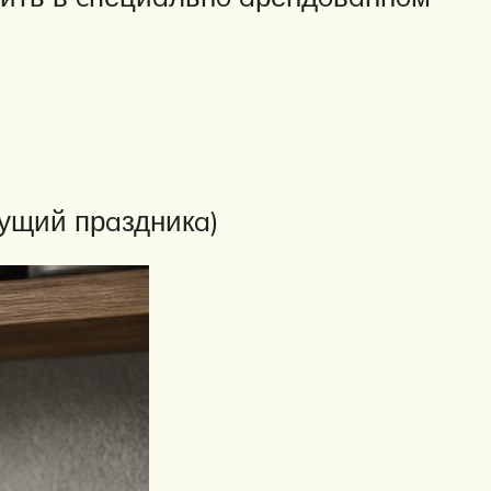
дущий прaздникa)