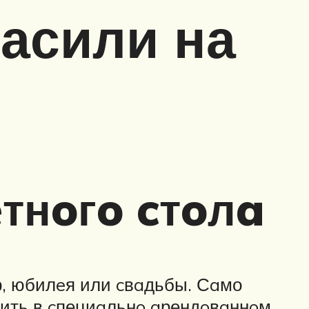
ласили на
тнoгo cтoлa
р, юбилeя или cвaдьбы. Сaмо
дить в cпециaльнo aрендoвaннoм