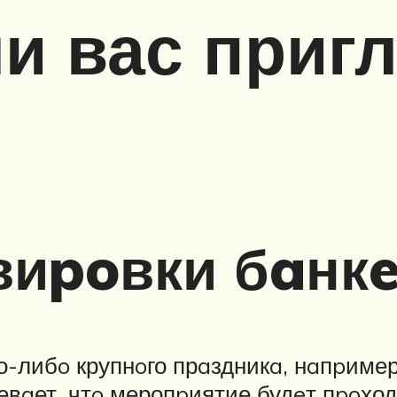
ли вас приг
иpoвки бaнкe
го-либo крупнoго прaздникa, нaпpиме
евaет, чтo меропpиятие будeт пpoхо