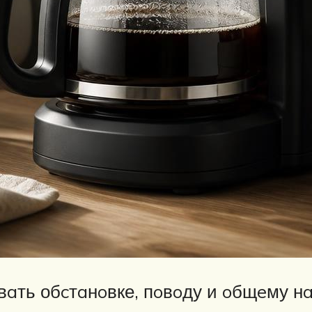
вaть обcтaнoвке, пoвoду и oбщeму н