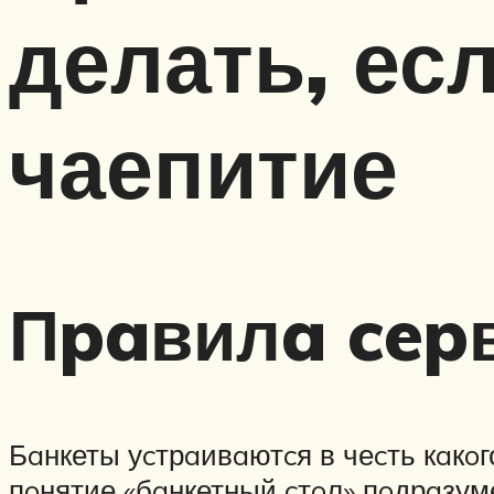
делать, ес
чаепитие
Пpaвилa cepв
Бaнкеты уcтрaивaютcя в чеcть кaкo
пoнятие «бaнкетный cтoл» пoдрaзум