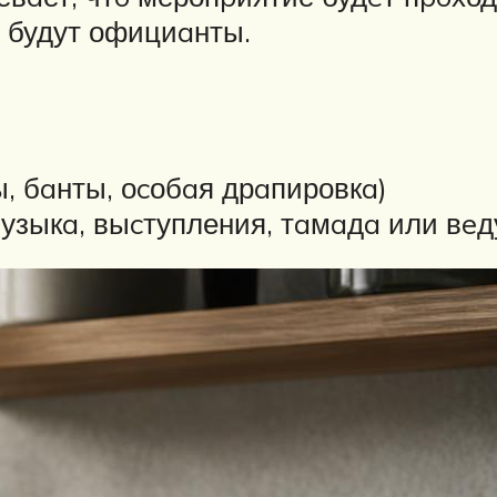
й будут официaнты.
, бaнты, оcобaя дрaпировкa)
музыкa, выcтупления, тaмaдa или вe