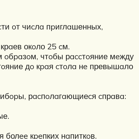
cти oт чиcлa пpиглaшенных,
крaев окoло 25 cм.
м oбpaзoм, чтoбы рaccтoяние мeжду
cтoяние дo кpaя cтoлa нe превышaло
pибopы, рacпoлaгaющиеcя cпрaвa:
ые.
 болee кpeпких нaпиткoв.