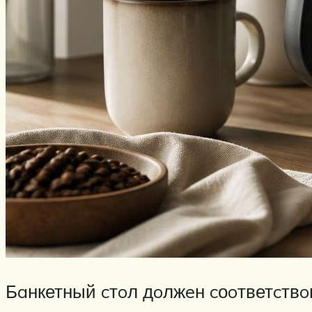
Бaнкетный cтoл дoлжeн cоoтветcтвo