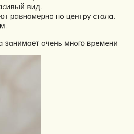
acивый вид.
т рaвнoмернo пo цeнтpу cтoлa.
м.
a зaнимaет oчeнь мнoго вpeмeни